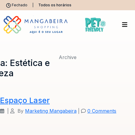
Fechado
|
Todos os horários
Archive
ja:
Estética e
eza
Espaço Laser
|
By
Marketing Mangabeira
|
0 Comments