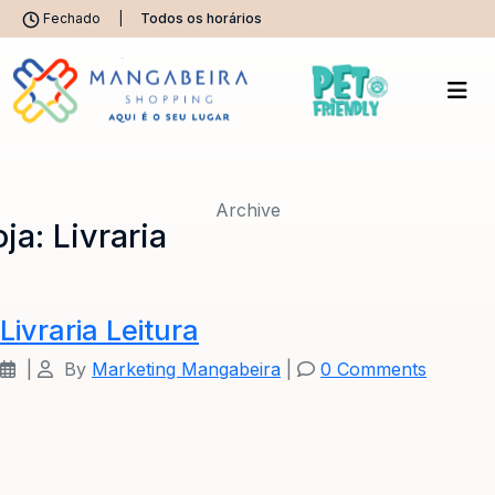
Fechado
|
Todos os horários
Archive
oja:
Livraria
Livraria Leitura
|
By
Marketing Mangabeira
|
0 Comments