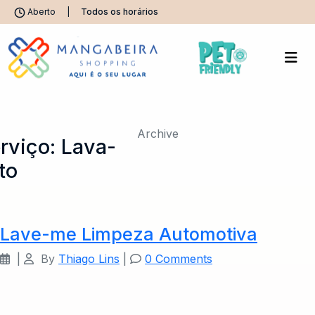
Aberto
|
Todos os horários
Archive
erviço:
Lava-
to
Lave-me Limpeza Automotiva
|
By
Thiago Lins
|
0 Comments